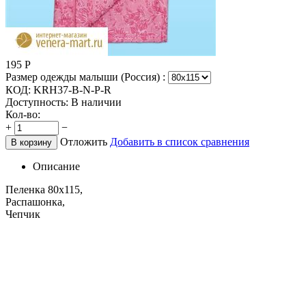
195
Р
Размер одежды малыши (Россия) :
КОД:
KRH37-B-N-P-R
Доступность:
В наличии
Кол-во:
+
−
Отложить
Добавить в список сравнения
В корзину
Описание
Пеленка 80х115,
Распашонка,
Чепчик