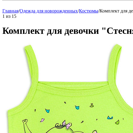
Главная
/
Одежда для новорожденных
/
Костюмы
/
Комплект для д
1
из
15
Комплект для девочки "Стес