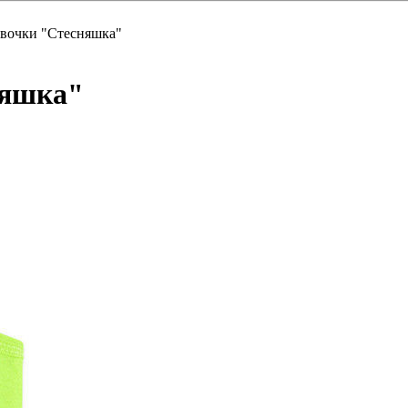
евочки "Стесняшка"
няшка"